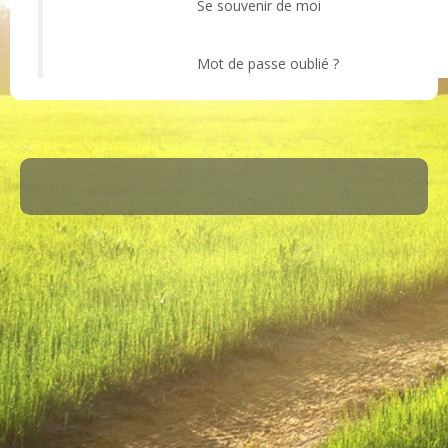
Se souvenir de moi
Mot de passe oublié ?
·
© 2026
ASM Maule
·