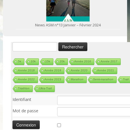
News ASM n°13 Janvier – Février 2024
Rechercher :
5k
10k
15k
20k
Année 2016
Année 2017
Année 2018
Année 2019
Année 2020
Année 2021
Année 2022
Année 2023
Marathon
Semi-marathon
Trail
Triathlon
Ultra-Trail
Identifiant
Mot de passe