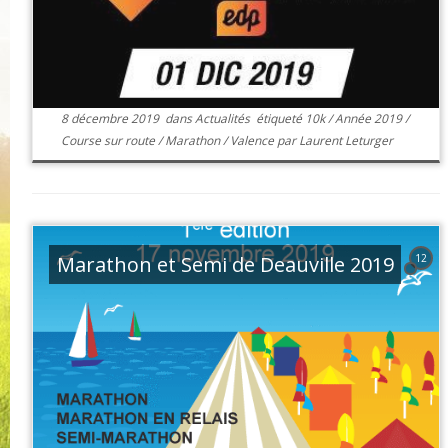
8 décembre 2019
dans
Actualités
étiqueté
10k
/
Année 2019
/
Course sur route
/
Marathon
/
Valence
par
Laurent Leturger
Marathon et Semi de Deauville 2019
12