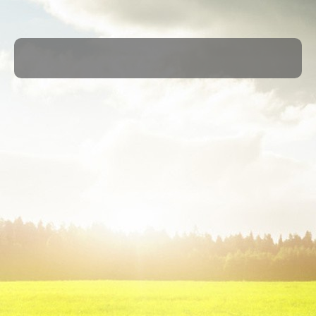
·
© 2026
ASM Maule
·