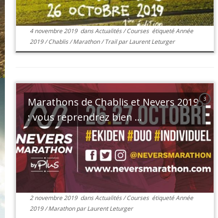
4 novembre 2019
dans
Actualités
/
Courses
étiqueté
Année
2019
/
Chablis
/
Marathon
/
Trail
par
Laurent Leturger
Marathons de Chablis et Nevers 2019
3
: vous reprendrez bien ...
2 novembre 2019
dans
Actualités
/
Courses
étiqueté
Année
2019
/
Marathon
par
Laurent Leturger