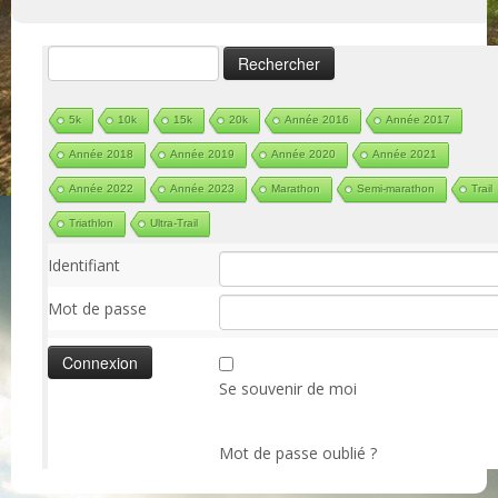
Rechercher :
5k
10k
15k
20k
Année 2016
Année 2017
Année 2018
Année 2019
Année 2020
Année 2021
Année 2022
Année 2023
Marathon
Semi-marathon
Trail
Triathlon
Ultra-Trail
Identifiant
Mot de passe
Se souvenir de moi
Mot de passe oublié ?