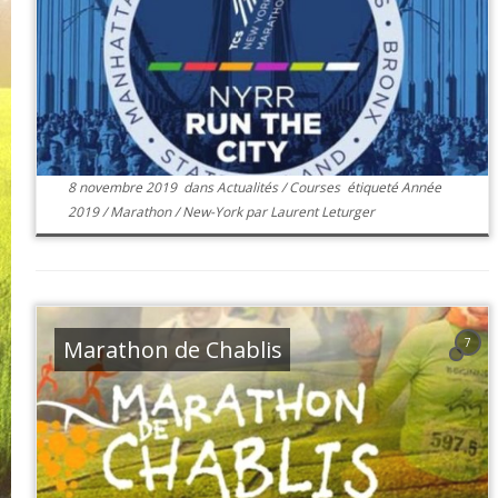
8 novembre 2019
dans
Actualités
/
Courses
étiqueté
Année
2019
/
Marathon
/
New-York
par
Laurent Leturger
Marathon de Chablis
7