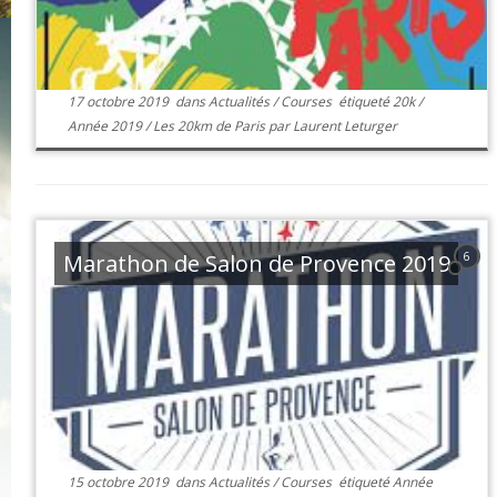
17 octobre 2019
dans
Actualités
/
Courses
étiqueté
20k
/
Année 2019
/
Les 20km de Paris
par
Laurent Leturger
Marathon de Salon de Provence 2019
6
15 octobre 2019
dans
Actualités
/
Courses
étiqueté
Année