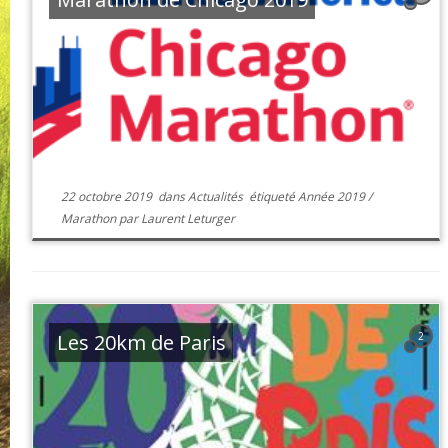
22 octobre 2019
dans
Actualités
étiqueté
Année 2019
/
Marathon
par
Laurent Leturger
Les 20km de Paris
2