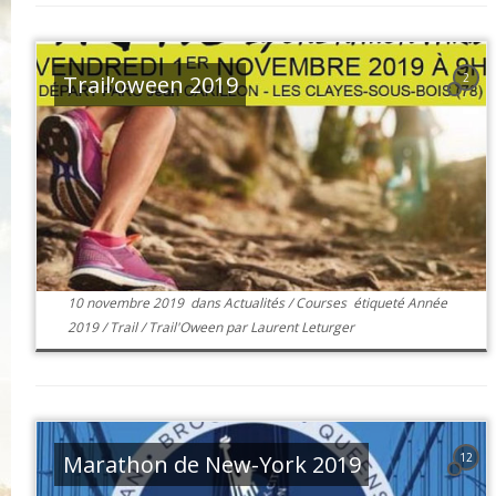
Trail’oween 2019
2
10 novembre 2019
dans
Actualités
/
Courses
étiqueté
Année
2019
/
Trail
/
Trail'Oween
par
Laurent Leturger
Marathon de New-York 2019
12