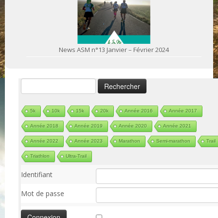
News ASM n°13 Janvier – Février 2024
Rechercher :
5k
10k
15k
20k
Année 2016
Année 2017
Année 2018
Année 2019
Année 2020
Année 2021
Année 2022
Année 2023
Marathon
Semi-marathon
Trail
Triathlon
Ultra-Trail
Identifiant
Mot de passe