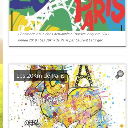
17 octobre 2019
dans
Actualités
/
Courses
étiqueté
20k
/
Année 2019
/
Les 20km de Paris
par
Laurent Leturger
Les 20Km de Paris
10