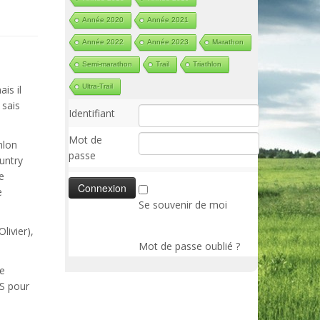
Année 2020
Année 2021
Année 2022
Année 2023
Marathon
Semi-marathon
Trail
Triathlon
Ultra-Trail
is il
 sais
Identifiant
Mot de
thlon
passe
ountry
e
e
Se souvenir de moi
livier),
Mot de passe oublié ?
le
S pour