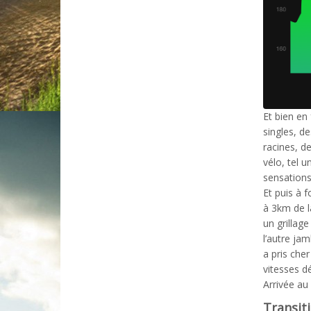
Et bien en 
singles, d
racines, de
vélo, tel u
sensations
Et puis à 
à 3km de l
un grillag
l’autre jam
a pris che
vitesses d
Arrivée au
Transit