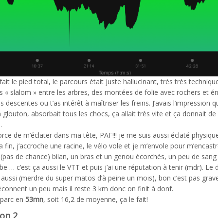
fait le pied total, le parcours était juste hallucinant, très très techniqu
es « slalom » entre les arbres, des montées de folie avec rochers et 
s descentes ou t’as intérêt à maîtriser les freins. J’avais l’impression q
n glouton, absorbait tous les chocs, ça allait très vite et ça donnait de
.
force de m’éclater dans ma tête, PAF!!! je me suis aussi éclaté physique
a fin, j’accroche une racine, le vélo vole et je m’envole pour m’encast
e (pas de chance) bilan, un bras et un genou écorchés, un peu de sang
be … c’est ça aussi le VTT et puis j’ai une réputation à tenir (mdr). Le d
r aussi (merdre du super matos d’à peine un mois), bon c’est pas grave
éconnent un peu mais il reste 3 km donc on finit à donf.
 parc en
53mn
, soit 16,2 de moyenne, ça le fait!
ion 2