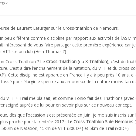
urger
ourse de Laurent Leturger sur le Cross-triathlon de Nemours.
un peu différent comme discipline par rapport aux activités de l’ASM ma
t intéressant de vous faire partager cette première expérience car je
des VTTiste au club (Hein Thomas ?)
 un Cross-Triathlon ? Le
Cross-Triathlon
(ou
X-Triathlon
), c’est du tria
ture. C’est à dire l’enchainement de la natation, du VTT et du cross-c
AP). Cette discipline est apparue en France il y a à peu près 10 ans, ell
fossé pour élargir le spectre aux amoureux de la nature moins fan d
 du VTT + Trail me plaisait, et comme Tonio fait des Triathlons (avec O
 renseigné auprès de lui pour en savoir plus sur ce nouveau concept.
eux, dès que l’occasion s’est présentée en Juin, je me suis inscris sur 
 plus proche pour la rentrée 2017 :
Le Cross-Triathlon S de Nemours
(
it 500m de Natation, 15km de VTT (300D+) et 5km de Trail (90D+).