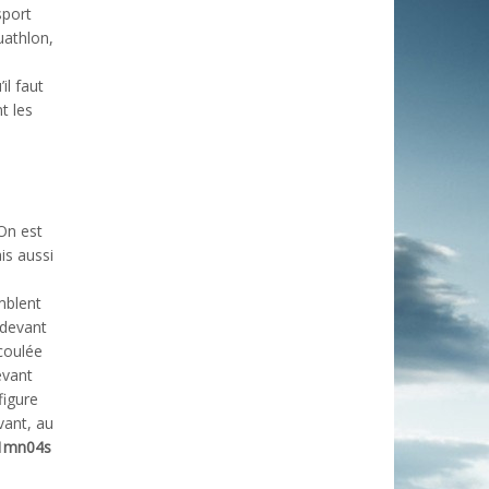
sport
uathlon,
il faut
t les
On est
is aussi
mblent
 devant
coulée
evant
figure
vant, au
1mn04s