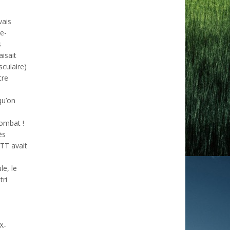
vais
de-
s
isait
culaire)
tre
qu’on
combat !
ès
VTT avait
le, le
tri
X-