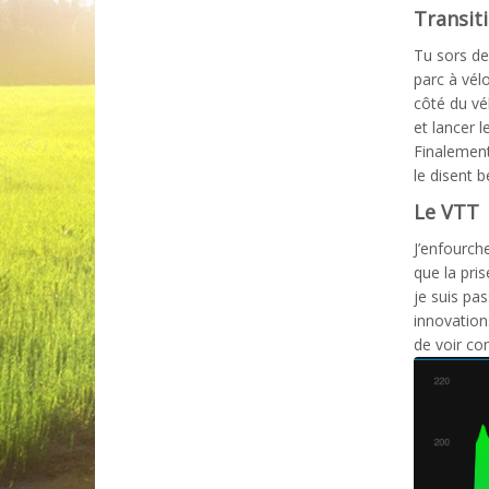
Transit
Tu sors de
parc à vélo
côté du vél
et lancer 
Finalement
le disent b
Le VTT
J’enfourche
que la pris
je suis p
innovation
de voir co