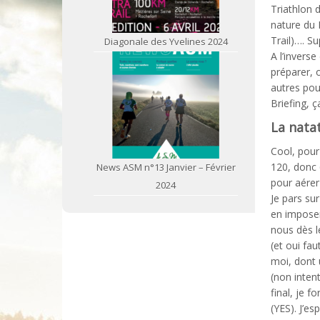
Triathlon 
nature du 
Trail)…. S
Diagonale des Yvelines 2024
A l’inverse
préparer, 
autres pour
Briefing, 
La nata
Cool, pour
120, donc 
News ASM n°13 Janvier – Février
pour aérer 
2024
Je pars su
en imposer
nous dès l
(et oui fa
moi, dont 
(non inten
final, je 
(YES). J’e