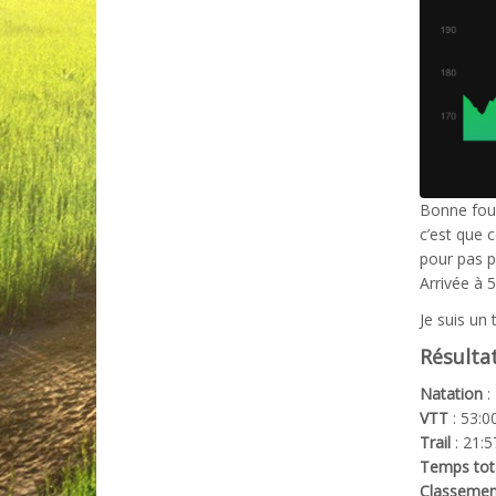
Bonne foul
c’est que 
pour pas p
Arrivée à 
Je suis un t
Résulta
Natation
:
VTT
: 53:0
Trail
: 21:
Temps tot
Classemen