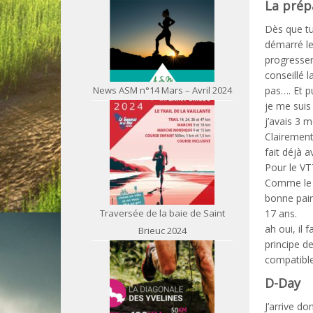
La prép
Dès que tu 
démarré le
progresser
conseillé 
News ASM n°14 Mars – Avril 2024
pas…. Et p
je me suis
j’avais 3 
Clairement
fait déjà a
Pour le VT
Comme le d
bonne pair
Traversée de la baie de Saint
17 ans.
ah oui, il 
Brieuc 2024
principe d
compatible
D-Day
J’arrive d