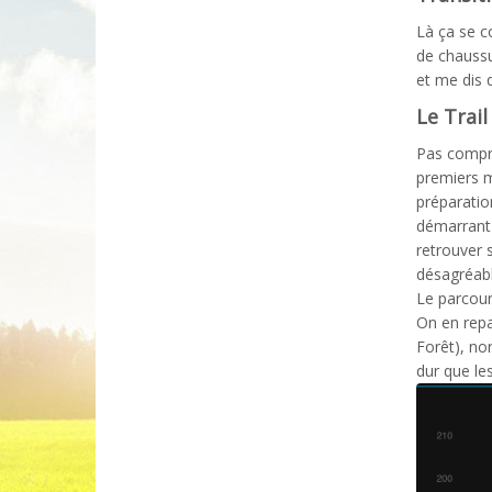
Là ça se c
de chaussu
et me dis 
Le Trail
Pas compri
premiers m
préparation
démarrant l
retrouver 
désagréabl
Le parcour
On en repa
Forêt), no
dur que le