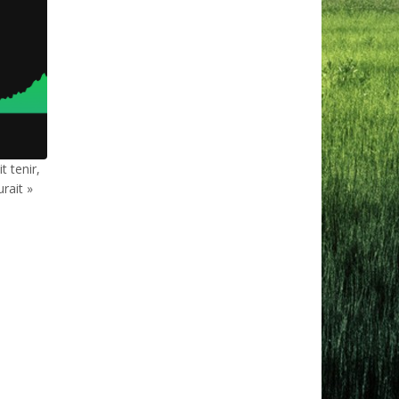
 tenir,
rait »