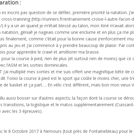
aration :
es inscris pas question de se défiler, première priorité la natation. J’a
 cross-trainning (http://runners.fr/entrainement-croise-l-autre-facon-
/) il y a un an quand je m’était blessé au talon, mon Kiné m’avait alor
la natation, génial! je nageais comme une enclume et en plus ça me pla
uis finalement, comme c’était pour la bonne cause (renforcement mus
 pris au jeu et j’ai commencé à y prendre beaucoup de plaisir. Par con
mois pour apprendre le crawl et améliorer ma brasse.
 pour la course à pied, rien de plus (et surtout rien de moins) que ce 
vec l’ASM et les sorties dominicales.
T j’ai multiplié mes sorties et me suis offert une magnifique bête de 
it Tonio la course à pied est le sport qui coûte le moins cher, une tr
e de basket et ça part…. En vélo c’est différent, mais bon mon vieux 
fallu aussi bosser sur d’autres aspects; la façon dont la course se dérou
es transitions, la logistique et le matos supplémentairement (Cuissard-
 avec les 3 épreuves).
onc le 8 Octobre 2017 à Nemours (tout près de Fontainebleau) pour le 