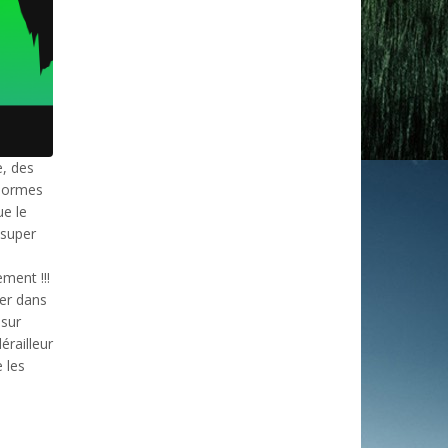
e, des
énormes
ue le
 super
ment !!!
rer dans
 sur
érailleur
 les