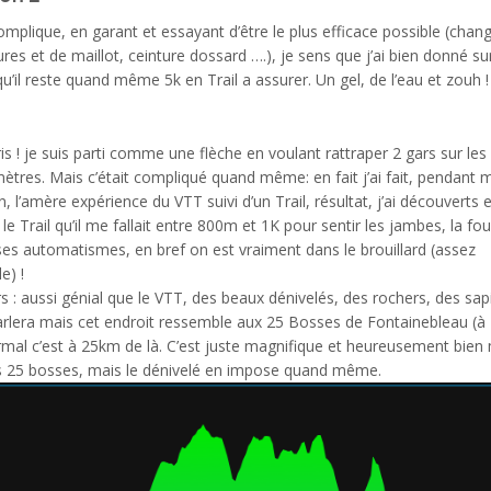
omplique, en garant et essayant d’être le plus efficace possible (cha
res et de maillot, ceinture dossard ….), je sens que j’ai bien donné sur
qu’il reste quand même 5k en Trail a assurer. Un gel, de l’eau et zouh !
s ! je suis parti comme une flèche en voulant rattraper 2 gars sur les
ètres. Mais c’était compliqué quand même: en fait j’ai fait, pendant 
, l’amère expérience du VTT suivi d’un Trail, résultat, j’ai découverts 
e Trail qu’il me fallait entre 800m et 1K pour sentir les jambes, la fou
ses automatismes, en bref on est vraiment dans le brouillard (assez
e) !
s : aussi génial que le VTT, des beaux dénivelés, des rochers, des sap
rlera mais cet endroit ressemble aux 25 Bosses de Fontainebleau (à M
rmal c’est à 25km de là. C’est juste magnifique et heureusement bien
s 25 bosses, mais le dénivelé en impose quand même.