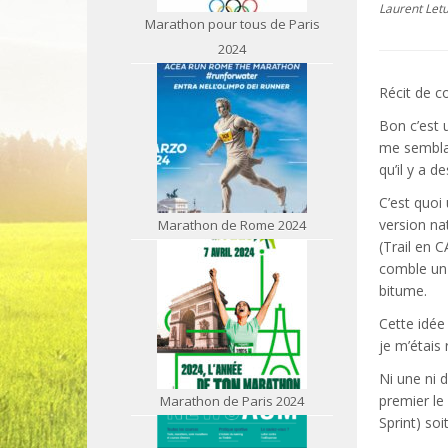
Laurent Let
Marathon pour tous de Paris
2024
Récit de c
Bon c’est 
me semblai
qu’il y a 
C’est quoi
version na
Marathon de Rome 2024
(Trail en C
comble un 
bitume.
Cette idée
je m’étais
Ni une ni d
premier le
Marathon de Paris 2024
Sprint) so