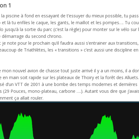
ion 1
 la piscine à fond en essayant de t’essuyer du mieux possible, tu pass
 et là tu enfiles le caque, les gants, le maillot et les pompes…. Tu cou
o jusqu’à la sortie du parc (c’est la règle) pour monter sur le vélo sur l
le démarrage du second chrono.
 je note pour le prochain qu’il faudra aussi s’entrainer aux transitio
eaucoup de Triathlètes, les « transitions » c’est aussi une discipline en 
 mon nouvel avion de chasse tout juste arrivé il y a un moins, il a don
e en main soit rapide sur les plateaux de Thoiry et la forêt des Alluets
assé d’un VTT de 2001 à une bombe des temps modernes et dernières
s (29 Pouces, mono-plateau, carbone ….). Autant vous dire que j’avai
mment ça allait rouler.