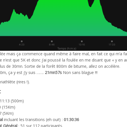
ée mais ça commence quand même à faire mal, en fait ce qui m’a fait
ce n’est que 5K et donc j’ai poussé la foulée en me disant que « y en au
lus de 30mn. Sortie de la forêt 800m de bitume, allez on accélère.
50m, ça y est j’y suis …….
21mn57s
Non sans blague !!!
riathlète (rires !).
t
 11:13 (500m)
0 (15Km)
57 (5Km)
al
incluant les transitions (eh oui!) :
01:30:36
t Général
: 51 sur 112 participants.