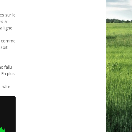
es sur le
rs à
a ligne
ns, comme
soit.
c fallu
. En plus
s hâte