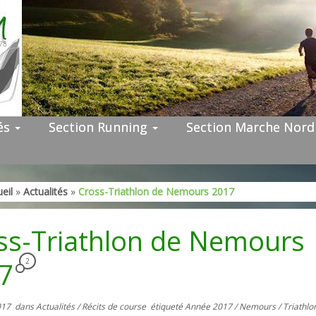
tés
Section Running
Section Marche Nor
eil
»
Actualités
»
Cross-Triathlon de Nemours 2017
ss-Triathlon de Nemours
17
2
017
dans
Actualités
/
Récits de course
étiqueté
Année 2017
/
Nemours
/
Triathl