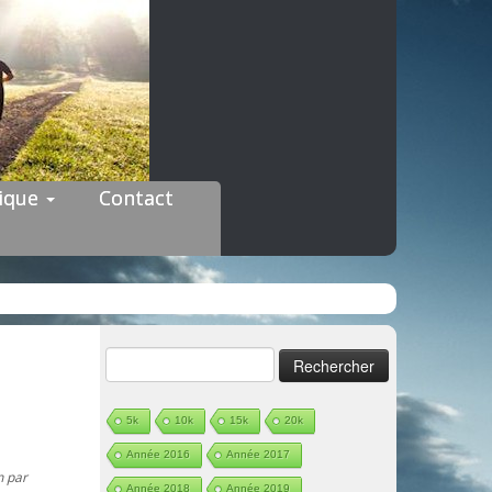
dique
Contact
Rechercher :
5k
10k
15k
20k
Année 2016
Année 2017
on
par
Année 2018
Année 2019