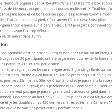
de Nemours organisé par l’ANSA (http://site.ansa.free.fr/) association 
Pays de Nemours qui propose des courses multisport (X-Triathlon, D
uper organisation et de bons conseils pour les padawan comme moi.
 des Trails ou courses à pied, il faut arriver tôt car c’est 3 disciplines qu’
organiser ton espace sur le parc à vélo… Bref je regarde comment fon
 ne pas avoir l’air trop débutant.
ça va démarrer dans 10mn….
tion
 une première c’est en piscine (25m) et non dans un lac ou un étang. 
6 vagues de 20 participants ont été organisées pour éviter la foire ma
les parcours VTT et Trail par la suite.
r la 4éme vague, je tombe sur ma ligne avec 3 grands gaillards qui se
. C’est parti, même à 4 ça bouscule, sauf le premier qui est déjà 5 m
es premiers 25m. Je fais 50m de Crawl à fond et je passe à la brasse 
ut encore bosser le crawl) mais je talonne mes 2 compères qui sont d
un qui ne veut pas que je passe, ça me vaut d’ailleurs un pied dans la 
tionnel). Finalement au bout de 250 – 300m je sens que ça fatigue de
force et je les double sur les 150 derniers mètres et termine 2ème en
1
spère que je ne vais pas payer cette « performance ».