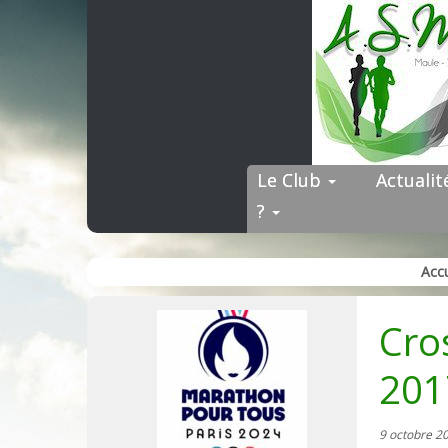
Skip
to
content
Le Club
Actuali
?
Accu
Cro
20
9 octobre 2