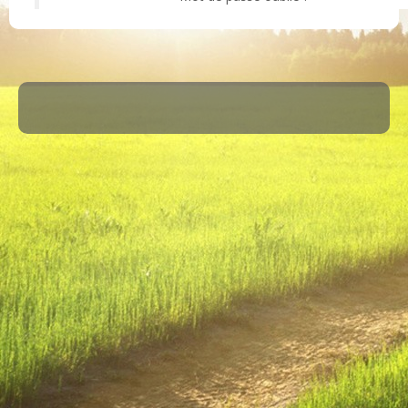
·
© 2026
ASM Maule
·