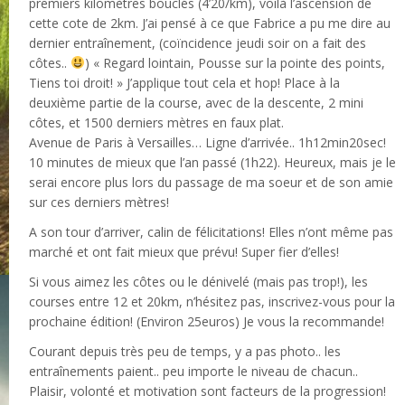
premiers kilomètres bouclés (4’20/km), voilà l’ascension de
cette cote de 2km. J’ai pensé à ce que Fabrice a pu me dire au
dernier entraînement, (coïncidence jeudi soir on a fait des
côtes..
) « Regard lointain, Pousse sur la pointe des points,
Tiens toi droit! » J’applique tout cela et hop! Place à la
deuxième partie de la course, avec de la descente, 2 mini
côtes, et 1500 derniers mètres en faux plat.
Avenue de Paris à Versailles… Ligne d’arrivée.. 1h12min20sec!
10 minutes de mieux que l’an passé (1h22). Heureux, mais je le
serai encore plus lors du passage de ma soeur et de son amie
sur ces derniers mètres!
A son tour d’arriver, calin de félicitations! Elles n’ont même pas
marché et ont fait mieux que prévu! Super fier d’elles!
Si vous aimez les côtes ou le dénivelé (mais pas trop!), les
courses entre 12 et 20km, n’hésitez pas, inscrivez-vous pour la
prochaine édition! (Environ 25euros) Je vous la recommande!
Courant depuis très peu de temps, y a pas photo.. les
entraînements paient.. peu importe le niveau de chacun..
Plaisir, volonté et motivation sont facteurs de la progression!