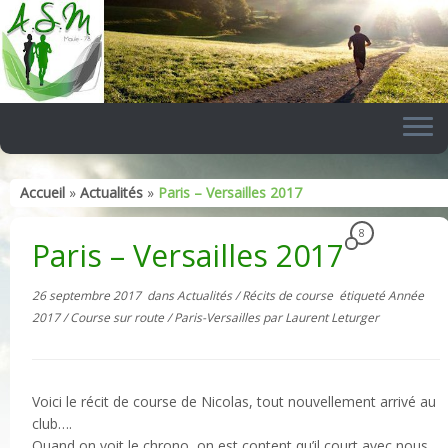
Skip
to
content
Accueil
»
Actualités
»
Paris – Versailles 2017
8
Paris – Versailles 2017
26 septembre 2017
dans
Actualités
/
Récits de course
étiqueté
Année
2017
/
Course sur route
/
Paris-Versailles
par
Laurent Leturger
Voici le récit de course de Nicolas, tout nouvellement arrivé au
club….
Quand on voit le chrono, on est content qu’il court avec nous