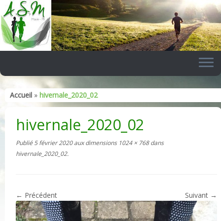
Skip
to
content
Accueil
»
hivernale_2020_02
hivernale_2020_02
Publié
5 février 2020
aux dimensions
1024 × 768
dans
hivernale_2020_02
.
← Précédent
Suivant →