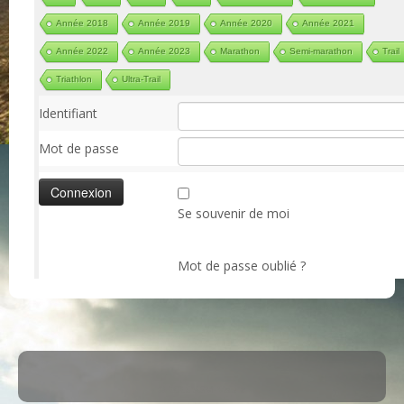
Année 2018
Année 2019
Année 2020
Année 2021
Année 2022
Année 2023
Marathon
Semi-marathon
Trail
Triathlon
Ultra-Trail
Identifiant
Mot de passe
Se souvenir de moi
Mot de passe oublié ?
·
© 2026
ASM Maule
·