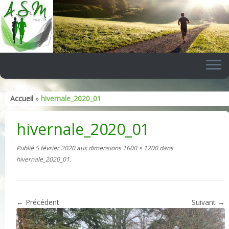
Skip
to
content
Accueil
»
hivernale_2020_01
hivernale_2020_01
Publié
5 février 2020
aux dimensions
1600 × 1200
dans
hivernale_2020_01
.
← Précédent
Suivant →