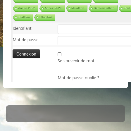
Année 2022
Année 2023
Marathon
Semi-marathon
Trail
Triathlon
Ultra-Trail
Identifiant
Mot de passe
Se souvenir de moi
Mot de passe oublié ?
·
© 2026
ASM Maule
·