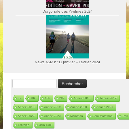
Diagonale des Yvelines 2024
News ASM n°13 Janvier – Février 2024
Rechercher :
5k
10k
15k
20k
Année 2016
Année 2017
Année 2018
Année 2019
Année 2020
Année 2021
Année 2022
Année 2023
Marathon
Semi-marathon
Trail
Triathlon
Ultra-Trail