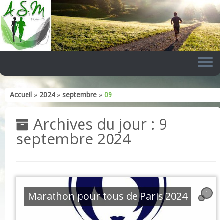
Skip
to
content
Accueil
»
2024
»
septembre
»
09
Archives du jour :
9
septembre 2024
Marathon pour tous de Paris 2024
1