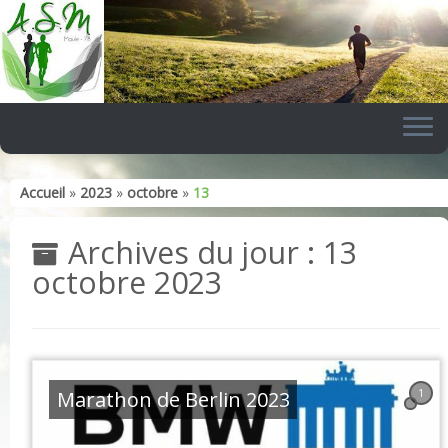
Skip
to
content
Accueil
»
2023
»
octobre
»
13
Archives du jour :
13
octobre 2023
Marathon de Berlin 2023
1