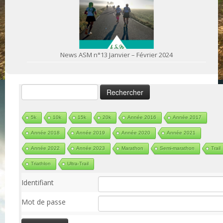
News ASM n°13 Janvier – Février 2024
Rechercher :
5k
10k
15k
20k
Année 2016
Année 2017
Année 2018
Année 2019
Année 2020
Année 2021
Année 2022
Année 2023
Marathon
Semi-marathon
Trail
Triathlon
Ultra-Trail
Identifiant
Mot de passe