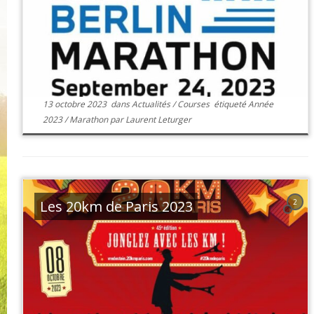
13 octobre 2023
dans
Actualités
/
Courses
étiqueté
Année
2023
/
Marathon
par
Laurent Leturger
Les 20km de Paris 2023
2