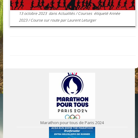
13 octobre 2023
dans
Actualités
/
Courses
étiqueté
Année
2023
/
Course sur route
par
Laurent Leturger
Marathon pour tous de Paris 2024