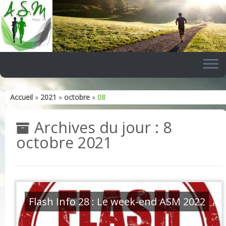
Skip
to
content
Accueil
»
2021
»
octobre
»
08
Archives du jour :
8
octobre 2021
Flash Info 28 : Le week-end ASM 2022