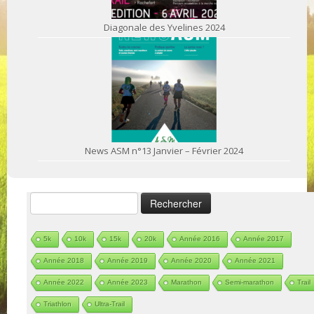
Diagonale des Yvelines 2024
News ASM n°13 Janvier – Février 2024
Rechercher :
5k
10k
15k
20k
Année 2016
Année 2017
Année 2018
Année 2019
Année 2020
Année 2021
Année 2022
Année 2023
Marathon
Semi-marathon
Trail
Triathlon
Ultra-Trail