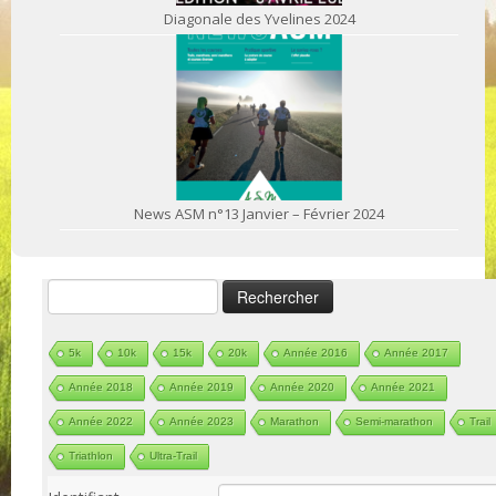
Diagonale des Yvelines 2024
News ASM n°13 Janvier – Février 2024
Rechercher :
5k
10k
15k
20k
Année 2016
Année 2017
Année 2018
Année 2019
Année 2020
Année 2021
Année 2022
Année 2023
Marathon
Semi-marathon
Trail
Triathlon
Ultra-Trail