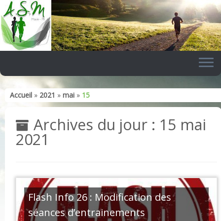
Skip
to
content
Accueil
»
2021
»
mai
»
15
Archives du jour :
15 mai
2021
Flash Info 26 : Modification des
séances d’entrainements