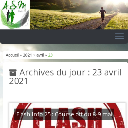
Skip
to
content
Accueil
»
2021
»
avril
»
23
Archives du jour :
23 avril
2021
Flash Info 25 : Course off du 8-9 mai