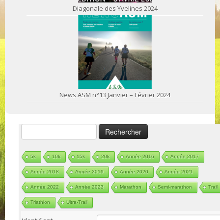
Diagonale des Yvelines 2024
News ASM n°13 Janvier – Février 2024
Rechercher :
5k
10k
15k
20k
Année 2016
Année 2017
Année 2018
Année 2019
Année 2020
Année 2021
Année 2022
Année 2023
Marathon
Semi-marathon
Trail
Triathlon
Ultra-Trail