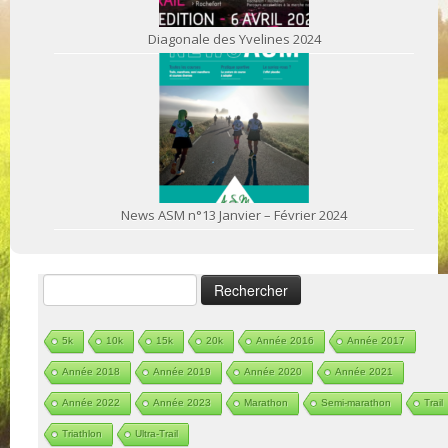
Diagonale des Yvelines 2024
News ASM n°13 Janvier – Février 2024
Rechercher :
5k
10k
15k
20k
Année 2016
Année 2017
Année 2018
Année 2019
Année 2020
Année 2021
Année 2022
Année 2023
Marathon
Semi-marathon
Trail
Triathlon
Ultra-Trail