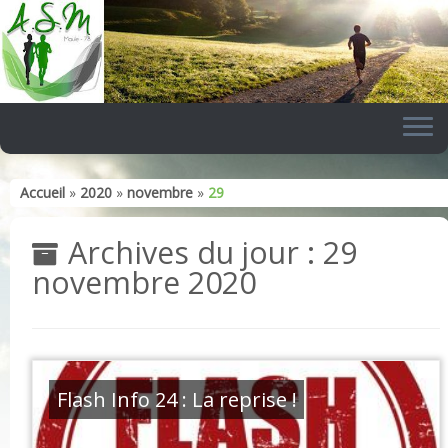
Skip
to
content
Accueil
»
2020
»
novembre
»
29
Archives du jour :
29
novembre 2020
Flash Info 24 : La reprise !