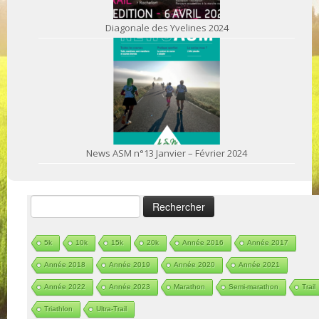
Diagonale des Yvelines 2024
News ASM n°13 Janvier – Février 2024
Rechercher :
5k
10k
15k
20k
Année 2016
Année 2017
Année 2018
Année 2019
Année 2020
Année 2021
Année 2022
Année 2023
Marathon
Semi-marathon
Trail
Triathlon
Ultra-Trail