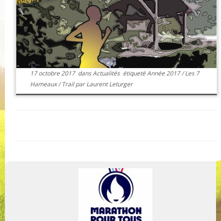
17 octobre 2017
dans
Actualités
étiqueté
Année 2017
/
Les 7
Hameaux
/
Trail
par
Laurent Leturger