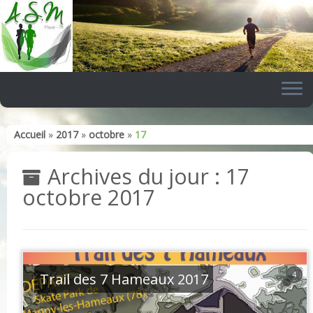
Skip
to
content
Accueil
»
2017
»
octobre
»
17
Archives du jour :
17
octobre 2017
Trail des 7 Hameaux 2017
4