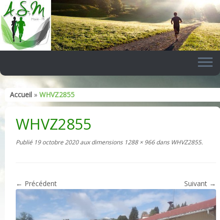
Skip
to
content
Accueil
»
WHVZ2855
WHVZ2855
Publié
19 octobre 2020
aux dimensions
1288 × 966
dans
WHVZ2855
.
← Précédent
Suivant →