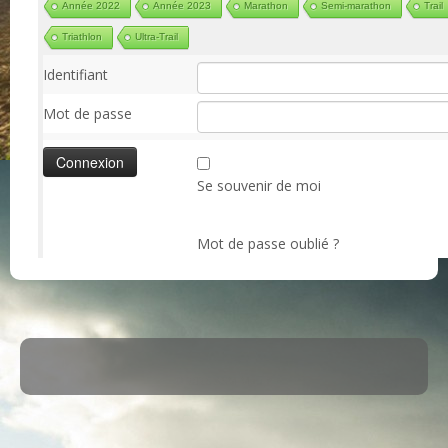
Année 2022
Année 2023
Marathon
Semi-marathon
Trail
Triathlon
Ultra-Trail
Identifiant
Mot de passe
Se souvenir de moi
Mot de passe oublié ?
·
© 2026
ASM Maule
·