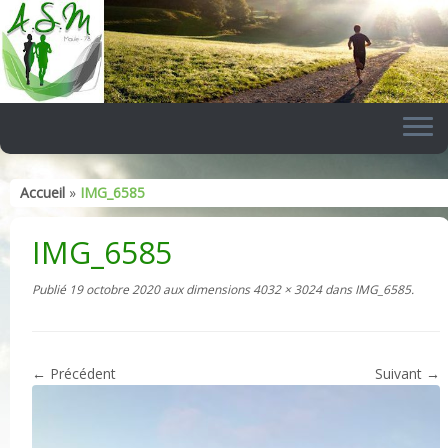
Skip
to
content
Accueil
»
IMG_6585
IMG_6585
Publié
19 octobre 2020
aux dimensions
4032 × 3024
dans
IMG_6585
.
← Précédent
Suivant →