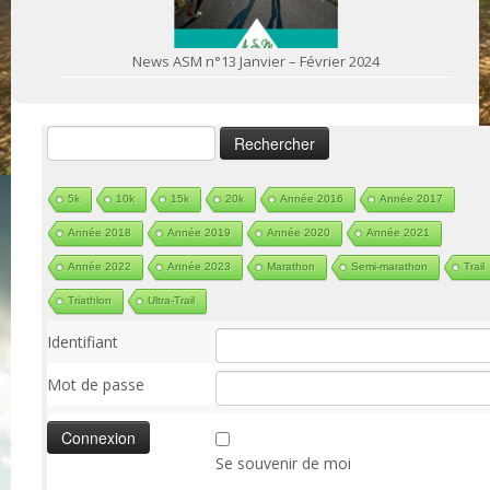
News ASM n°13 Janvier – Février 2024
Rechercher :
5k
10k
15k
20k
Année 2016
Année 2017
Année 2018
Année 2019
Année 2020
Année 2021
Année 2022
Année 2023
Marathon
Semi-marathon
Trail
Triathlon
Ultra-Trail
Identifiant
Mot de passe
Se souvenir de moi