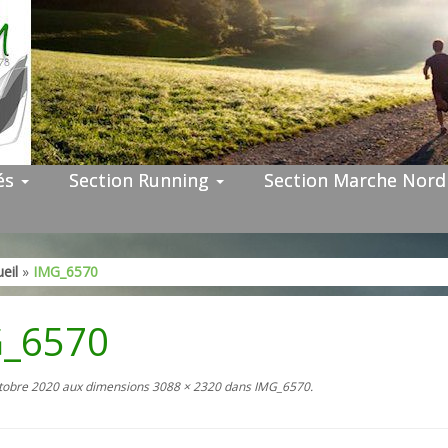
tés
Section Running
Section Marche Nor
eil
»
IMG_6570
_6570
tobre 2020
aux dimensions
3088 × 2320
dans
IMG_6570
.