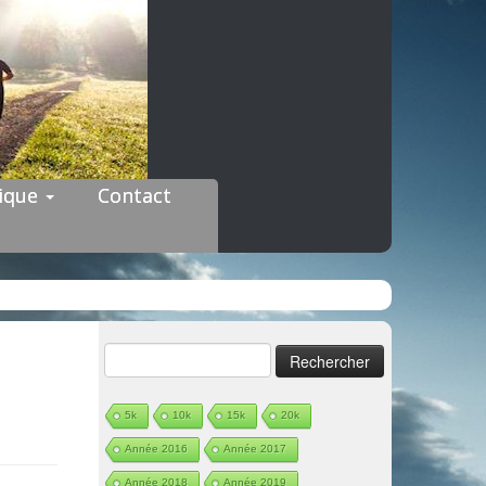
dique
Contact
Rechercher :
5k
10k
15k
20k
Année 2016
Année 2017
Année 2018
Année 2019