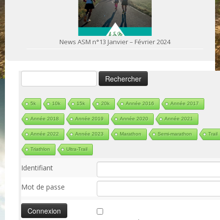
News ASM n°13 Janvier – Février 2024
Rechercher :
5k
10k
15k
20k
Année 2016
Année 2017
Année 2018
Année 2019
Année 2020
Année 2021
Année 2022
Année 2023
Marathon
Semi-marathon
Trail
Triathlon
Ultra-Trail
Identifiant
Mot de passe