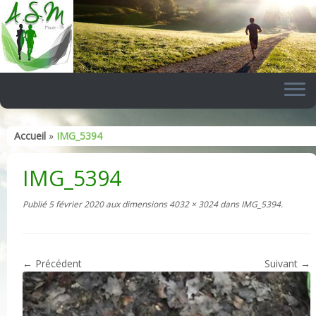
Skip
to
content
Accueil
»
IMG_5394
IMG_5394
Publié
5 février 2020
aux dimensions
4032 × 3024
dans
IMG_5394
.
← Précédent
Suivant →