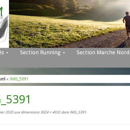
tés
Section Running
Section Marche Nor
eil
»
IMG_5391
_5391
rier 2020
aux dimensions
3024 × 4032
dans
IMG_5391
.