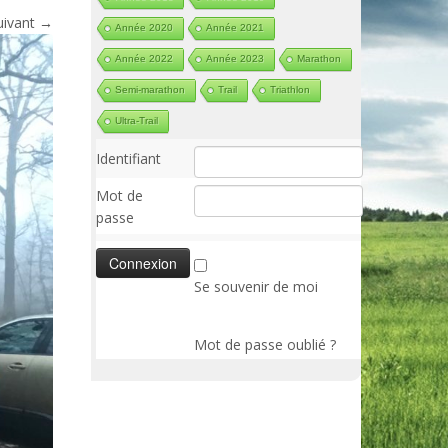
uivant →
Année 2020
Année 2021
Année 2022
Année 2023
Marathon
Semi-marathon
Trail
Triathlon
Ultra-Trail
Identifiant
Mot de
passe
Se souvenir de moi
Mot de passe oublié ?