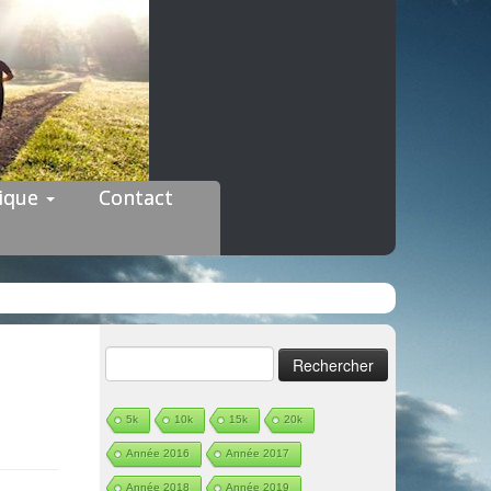
dique
Contact
Rechercher :
5k
10k
15k
20k
Année 2016
Année 2017
Année 2018
Année 2019