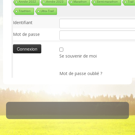
Année 2022
Année 2023
Marathon
Semi-marathon
Trail
Triathlon
Ultra-Trail
Identifiant
Mot de passe
Se souvenir de moi
Mot de passe oublié ?
·
© 2026
ASM Maule
·