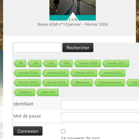
News ASM n°13 Janvier – Février 2024
Rechercher :
5k
10k
15k
20k
Année 2016
Année 2017
Année 2018
Année 2019
Année 2020
Année 2021
Année 2022
Année 2023
Marathon
Semi-marathon
Trail
Triathlon
Ultra-Trail
Identifiant
Mot de passe
Se souvenir de moi