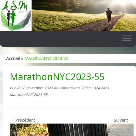
Skip
to
content
Accueil
»
MarathonNYC2023-55
MarathonNYC2023-55
Publié
28 novembre 2023
aux dimensions
768 × 1024
dans
MarathonNYC2023-55
.
← Précédent
Suivant →