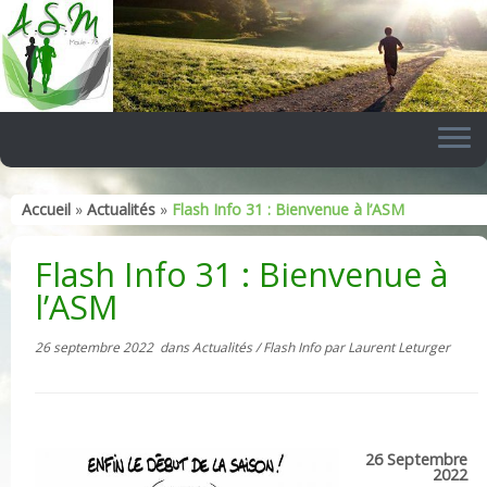
Skip
to
content
Accueil
»
Actualités
»
Flash Info 31 : Bienvenue à l’ASM
Flash Info 31 : Bienvenue à
l’ASM
26 septembre 2022
dans
Actualités
/
Flash Info
par
Laurent Leturger
26 Septembre
2022