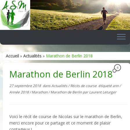
Skip
to
content
Accueil
»
Actualités
»
Marathon de Berlin 2018
4
Marathon de Berlin 2018
27 septembre 2018
dans
Actualités
/
Récits de course
étiqueté
ann
/
Année 2018
/
Marathon
/
Marathon de Berlin
par
Laurent Leturger
Voici le récit de course de Nicolas sur le marathon de Berlin,
merci encore pour ce partage et ce moment de plaisir
contagieux !