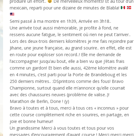
produire un effort..
De merveilleux moments! Et au tour d’un
mexicain, reparti pour une dizaine de minutes de Blabla!
Semi passé à ma montre en 1h39, Arrivée en 3h18..
Une arrivée tout aussi mémorable, je profite à fond, ne
ressens aucune fatigue, le sentiment où rien ne peut t’arriver..
Lors des deux-trois derniers kilomètres je me fais rejoindre par
Jihane, une jeune française, au grand sourire.. en effet, elle est
en route pour exploser son record..! Elle me demande de
l’accompagner jusqu’au bout, elle a bien vu que j’étais frais
comme un gardon! Et bien elle aussi, 42ème kilomètre avalé
en 4 minutes, c’est parti pour la Porte de Brandeboug et les
250 derniers mètres.. :DSprintons comme des fous! Bravo
Championne, surtout quand elle m’annonce qu’elle courrait
avec des chaussures neuves (problème de valise..)!
Marathon de Berlin, Done ! (y)
Bravo à toutes et à tous, merci à tous ces « inconnus » pour
cette course complètement riche en sourires, en partage, en
joie et bonne humeur!
Un grandissime Merci à vous toutes et tous pour vos
messages d’encouragement d’avant course ! Merci merci merci