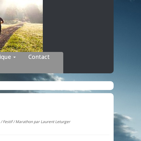
dique
Contact
e
/
Festif
/
Marathon
par
Laurent Leturger