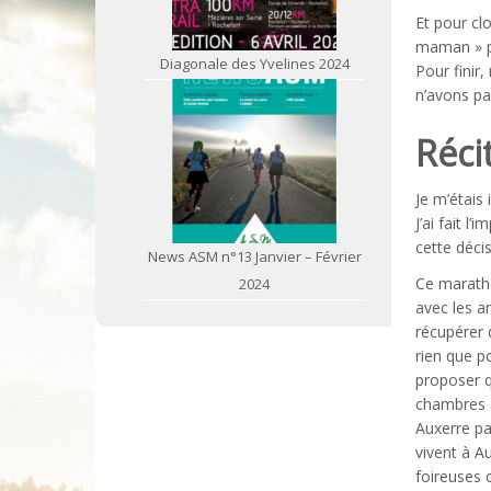
Et pour cl
maman » po
Diagonale des Yvelines 2024
Pour finir
n’avons pa
Réci
Je m’étais 
J’ai fait 
cette décis
News ASM n°13 Janvier – Février
Ce maratho
2024
avec les a
récupérer 
rien que p
proposer q
chambres à 
Auxerre pa
vivent à A
foireuses 