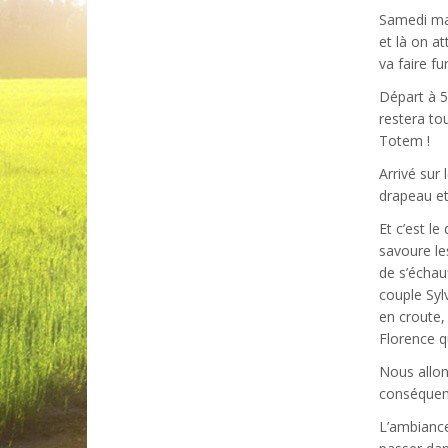
Samedi mat
et là on a
va faire fu
Départ à 5
restera to
Totem !
Arrivé sur
drapeau et 
Et c’est l
savoure le
de s’échau
couple Syl
en croute,
Florence qu
Nous allon
conséquent
L’ambiance