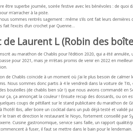
ore être superbe journée, soirée festive avec les bénévoles : de quoi 
ur m’arracher à la piste.
, nous sommes rentrés sagement : même s’ils ont fait leurs dernières 
s fait l’excès d’un crochet par Quenne…
t de Laurent L (Robin des boîtes
inscrit au marathon de Chablis pour l’édition 2020, qui a été annulée, u
l’impasse pour 2021, mais je m’étais promis de venir en 2022 en meilleu
ion.
n de Chablis coïncide à un moment où j’ai le plus besoin de calmer le j
mis. Nous sommes donc partis à 4 le vendredi dans la voiture de Titi,
des bouteilles (de chablis bien sûr !) que nous avions commandé en 
our ça, ça annonçait la couleur ! Ensuite recup des dossards, ou on est
uelques coups de pétillant sur le stand publicitaire du marathon de Gi
l’hotêl Ibis, aller boire un cocktail dans un pub déjà testé et validé pa
r le train et direction le restaurant le Noyo, fortement conseillé pa
uxerre. Cuisine gastronomique, service sans faille, un rapport qualité/
commencent à fuser, il faut se mettre dans le bain pour le lendemain.