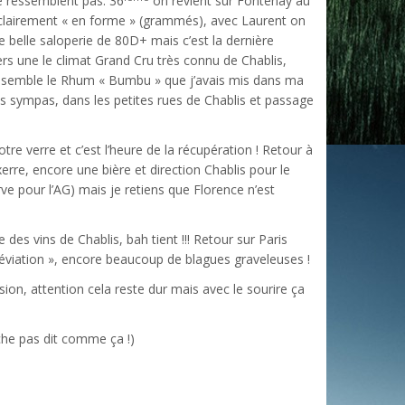
se ressemblent pas. 36
on revient sur Fontenay au
ès clairement « en forme » (grammés), avec Laurent on
e belle saloperie de 80D+ mais c’est la dernière
vers une le climat Grand Cru très connu de Chablis,
 ensemble le Rhum « Bumbu » que j’avais mis dans ma
 plus sympas, dans les petites rues de Chablis et passage
otre verre et c’est l’heure de la récupération ! Retour à
erre, encore une bière et direction Chablis pour le
e pour l’AG) mais je retiens que Florence n’est
des vins de Chablis, bah tient !!! Retour sur Paris
viation », encore beaucoup de blagues graveleuses !
ession, attention cela reste dur mais avec le sourire ça
che pas dit comme ça !)