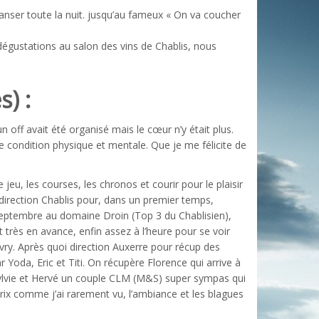
danser toute la nuit. jusqu’au fameux « On va coucher
dégustations au salon des vins de Chablis, nous
) :
n off avait été organisé mais le cœur n’y était plus.
re condition physique et mentale. Que je me félicite de
eu, les courses, les chronos et courir pour le plaisir
 direction Chablis pour, dans un premier temps,
Septembre au domaine Droin (Top 3 du Chablisien),
 très en avance, enfin assez à l’heure pour se voir
vry. Après quoi direction Auxerre pour récup des
r Yoda, Eric et Titi. On récupère Florence qui arrive à
r Sylvie et Hervé un couple CLM (M&S) super sympas qui
prix comme j’ai rarement vu, l’ambiance et les blagues