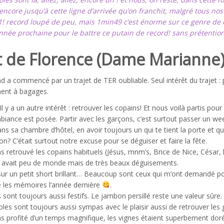
encore jusqu’à cette ligne d’arrivée qu’on franchit, malgré tous n
! record loupé de peu, mais 1min49 c’est énorme sur ce genre de c
année prochaine pour le battre ce putain de record! sans prétention
t de Florence (Dame Marianne)
 a commencé par un trajet de TER oubliable. Seul intérêt du trajet :
ent à bagages.
Il y a un autre intérêt : retrouver les copains! Et nous voilà partis p
ambiance est posée. Partir avec les garçons, c’est surtout passer un wee
ns sa chambre d’hôtel, en avoir toujours un qui te tient la porte et qui
n? C’était surtout notre excuse pour se déguiser et faire la fête.
 retrouvé les copains habituels (Jésus, mnm’s, Brice de Nice, César, 
y avait peu de monde mais de très beaux déguisements.
é sur un petit short brillant… Beaucoup sont ceux qui m’ont demandé p
é les mémoires l’année dernière
.
 sont toujours aussi festifs. Le jambon persillé reste une valeur sûre.
les sont toujours aussi sympas avec le plaisir aussi de retrouver le
 profité d’un temps magnifique, les vignes étaient superbement dorées,