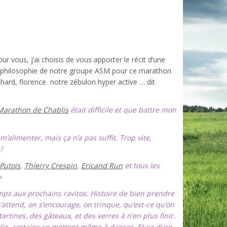
our vous, j’ai choisis de vous apporter le récit d’une
la philosophie de notre groupe ASM pour ce marathon
 Richard, florence notre zébulon hyper active … dit
Marathon de Chablis
était difficile et que battre mon
m’alimenter, mais ça n’a pas suffit. Trop vite,
!
Putois
,
Thierry Crespin
,
Ericand Run
et tous les
»
mps aux prochains ravitos. Histoire de bien prendre
 s’attend, on s’encourage, on trinque, qu’est-ce qu’on
artines, des gâteaux, et des verres à n’en plus finir.
folie, certains se mettent même à danser. Et ça dure