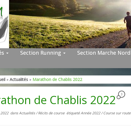
tés
Section Running
Section Marche Nor
eil
»
Actualités
»
Marathon de Chablis 2022
athon de Chablis 2022
3
 2022
dans
Actualités
/
Récits de course
étiqueté
Année 2022
/
Course sur rout