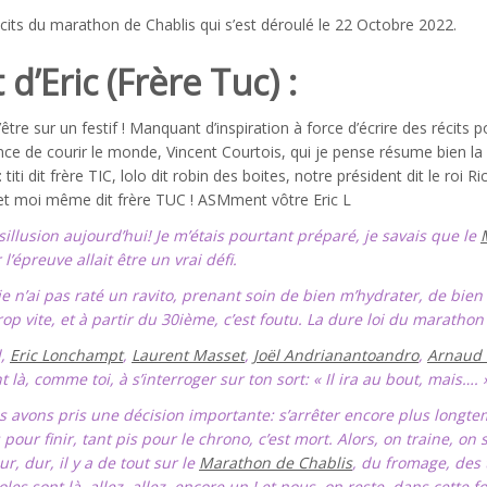
récits du marathon de Chablis qui s’est déroulé le 22 Octobre 2022.
 d’Eric (Frère Tuc) :
être sur un festif ! Manquant d’inspiration à force d’écrire des récits p
ce de courir le monde, Vincent Courtois, qui je pense résume bien 
: titi dit frère TIC, lolo dit robin des boites, notre président dit le roi
et moi même dit frère TUC ! ASMment vôtre Eric L
illusion aujourd’hui! Je m’étais pourtant préparé, je savais que le
l’épreuve allait être un vrai défi.
je n’ai pas raté un ravito, prenant soin de bien
m’hydrater, de bien 
rop vite, et à partir du 30ième, c’est foutu. La dure loi du marathon 
l,
Eric Lonchampt
,
Laurent Masset
,
Joël Andrianantoandro
,
Arnaud 
t là, comme toi, à s’interroger sur ton sort: « Il ira au bout, mais…. 
s avons pris une décision importante: s’arrêter encore plus longte
 pour finir, tant pis pour le chrono, c’est mort. Alors, on traine, on
ur, dur, il y a de tout sur le
Marathon de Chablis
, du fromage, des t
les sont là, allez, allez, encore un ! et nous, on reste, dans cette 