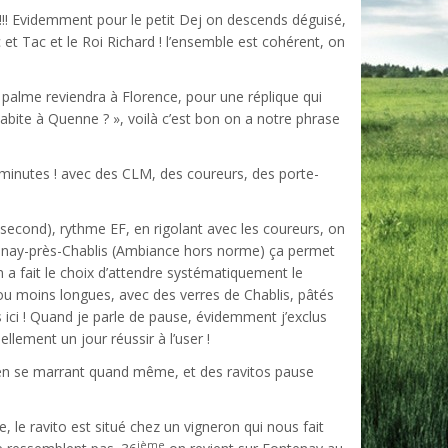
r !!! Evidemment pour le petit Dej on descends déguisé,
 et Tac et le Roi Richard ! l’ensemble est cohérent, on
 palme reviendra à Florence, pour une réplique qui
habite à Quenne ? », voilà c’est bon on a notre phrase
s minutes ! avec des CLM, des coureurs, des porte-
n second), rythme EF, en rigolant avec les coureurs, on
nay-près-Chablis (Ambiance hors norme) ça permet
 a fait le choix d’attendre systématiquement le
 ou moins longues, avec des verres de Chablis, pâtés
ici ! Quand je parle de pause, évidemment j’exclus
llement un jour réussir à l’user !
 en se marrant quand même, et des ravitos pause
 le ravito est situé chez un vigneron qui nous fait
ième