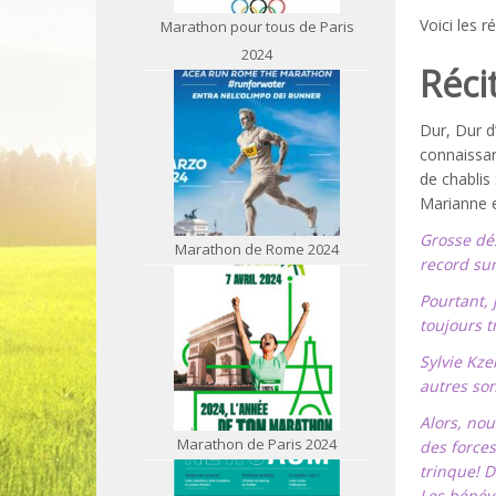
Voici les 
Marathon pour tous de Paris
2024
Récit
Dur, Dur d’
connaissan
de chablis 
Marianne 
Grosse dés
Marathon de Rome 2024
record sur 
Pourtant, 
toujours t
Sylvie Kze
autres son
Alors, nou
Marathon de Paris 2024
des forces
trinque! D
Les bénévo