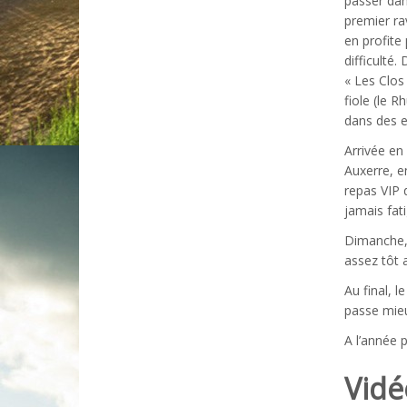
passer dan
premier ra
en profite
difficulté.
« Les Clos
fiole (le R
dans des e
Arrivée en 
Auxerre, e
repas VIP 
jamais fati
Dimanche, 
assez tôt 
Au final, l
passe mieux
A l’année 
Vidé