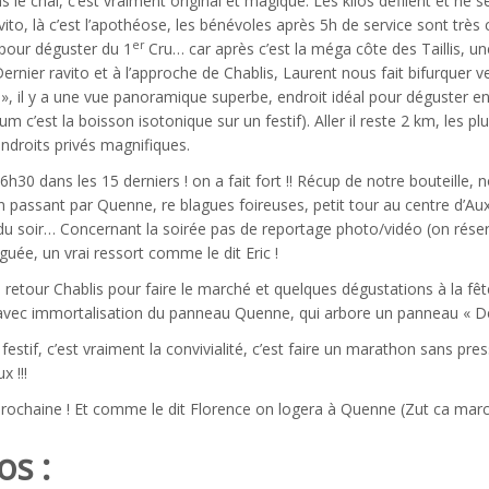
s le chai, c’est vraiment original et magique. Les kilos défilent et ne 
vito, là c’est l’apothéose, les bénévoles après 5h de service sont tr
er
 pour déguster du 1
Cru… car après c’est la méga côte des Taillis, un
 Dernier ravito et à l’approche de Chablis, Laurent nous fait bifurquer 
 », il y a une vue panoramique superbe, endroit idéal pour déguster
hum c’est la boisson isotonique sur un festif). Aller il reste 2 km, les
ndroits privés magnifiques.
6h30 dans les 15 derniers ! on a fait fort !! Récup de notre bouteille, n
n passant par Quenne, re blagues foireuses, petit tour au centre d’Aux
du soir… Concernant la soirée pas de reportage photo/vidéo (on réserv
guée, un vrai ressort comme le dit Eric !
retour Chablis pour faire le marché et quelques dégustations à la fête 
avec immortalisation du panneau Quenne, qui arbore un panneau « Dé
e festif, c’est vraiment la convivialité, c’est faire un marathon sans pr
 !!!
prochaine ! Et comme le dit Florence on logera à Quenne (Zut ca mar
os :