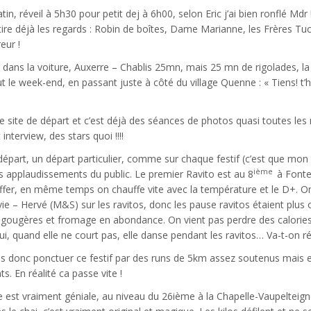
in, réveil à 5h30 pour petit dej à 6h00, selon Eric j’ai bien ronflé Md
ttire déjà les regards : Robin de boîtes, Dame Marianne, les Frères Tuc
reur !
 dans la voiture, Auxerre – Chablis 25mn, mais 25 mn de rigolades, la
ut le week-end, en passant juste à côté du village Quenne : « Tiens! t’
 le site de départ et c’est déjà des séances de photos quasi toutes le
interview, des stars quoi !!!!
e départ, un départ particulier, comme sur chaque festif (c’est que mo
ième
s applaudissements du public. Le premier Ravito est au 8
à Fonte
ffer, en même temps on chauffe vite avec la température et le D+. On
vie – Hervé (M&S) sur les ravitos, donc les pause ravitos étaient plus
 gougères et fromage en abondance. On vient pas perdre des calories 
i, quand elle ne court pas, elle danse pendant les ravitos… Va-t-on rée
s donc ponctuer ce festif par des runs de 5km assez soutenus mais
s. En réalité ca passe vite !
 est vraiment géniale, au niveau du 26ième à la Chapelle-Vaupelteigne,