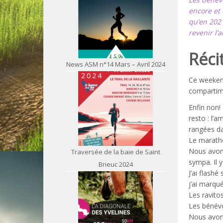
encore et 
qu’en 2021
revenir l’
Réci
News ASM n°14 Mars – Avril 2024
Ce weekend
compartim
Enfin non! 
resto : l’
rangées da
Le maratho
Nous avons
Traversée de la baie de Saint
sympa. Il 
Brieuc 2024
J’ai flash
j’ai marqu
Les ravitos
Les bénévo
Nous avons