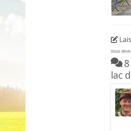
Lai
Vous dev
8
lac 