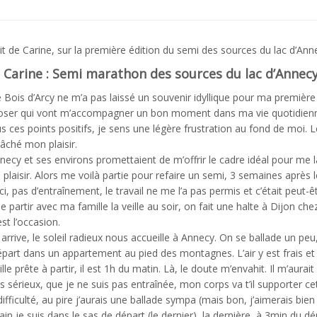
écit de Carine, sur la première édition du semi des sources du lac d’An
 Carine :
Semi marathon des sources du lac d’Annec
 Bois d’Arcy ne m’a pas laissé un souvenir idyllique pour ma première co
d’oser qui vont m’accompagner un bon moment dans ma vie quotidien
s ces points positifs, je sens une légère frustration au fond de moi. 
âché mon plaisir.
nnecy et ses environs promettaient de m’offrir le cadre idéal pour me la
 plaisir. Alors me voilà partie pour refaire un semi, 3 semaines après l
ci, pas d’entraînement, le travail ne me l’a pas permis et c’était peut-
e partir avec ma famille la veille au soir, on fait une halte à Dijon ch
st l’occasion.
arrive, le soleil radieux nous accueille à Annecy. On se ballade un pe
part dans un appartement au pied des montagnes. L’air y est frais et
lle prête à partir, il est 1h du matin. Là, le doute m’envahit. Il m’au
s sérieux, que je ne suis pas entraînée, mon corps va t’il supporter ce
 difficulté, au pire j’aurais une ballade sympa (mais bon, j’aimerais b
in je suis dans le sas de départ (le dernier), la dernière, à 3min du dé