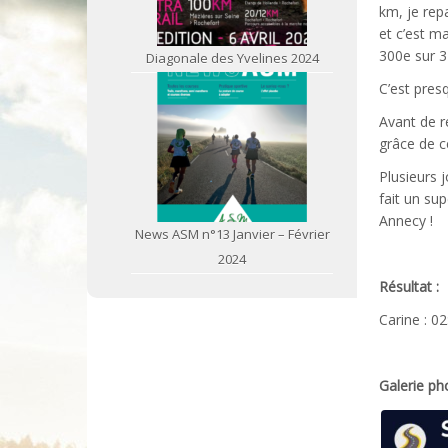
km, je repa
et c’est m
300e sur 3
Diagonale des Yvelines 2024
C’est pres
Avant de r
grâce de c
Plusieurs j
fait un su
Annecy !
News ASM n°13 Janvier – Février
2024
Résultat :
Carine : 02
Galerie ph