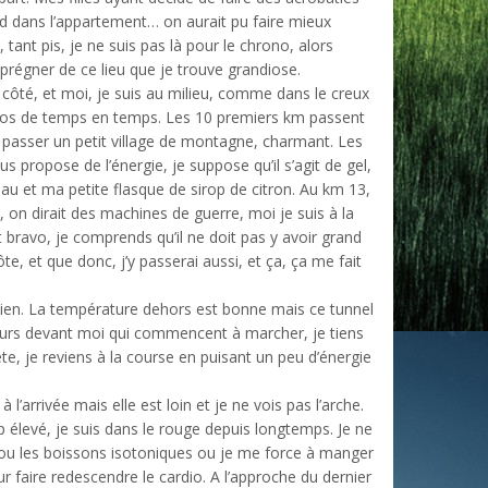
rd dans l’appartement… on aurait pu faire mieux
 tant pis, je ne suis pas là pour le chrono, alors
imprégner de ce lieu que je trouve grandiose.
côté, et moi, je suis au milieu, comme dans le creux
hotos de temps en temps. Les 10 premiers km passent
e passer un petit village de montagne, charmant. Les
s propose de l’énergie, je suppose qu’il s’agit de gel,
eau et ma petite flasque de sirop de citron. Au km 13,
 on dirait des machines de guerre, moi je suis à la
 bravo, je comprends qu’il ne doit pas y avoir grand
te, et que donc, j’y passerai aussi, et ça, ça me fait
e bien. La température dehors est bonne mais ce tunnel
ureurs devant moi qui commencent à marcher, je tiens
, je reviens à la course en puisant un peu d’énergie
à l’arrivée mais elle est loin et je ne vois pas l’arche.
 élevé, je suis dans le rouge depuis longtemps. Je ne
gel ou les boissons isotoniques ou je me force à manger
 faire redescendre le cardio. A l’approche du dernier