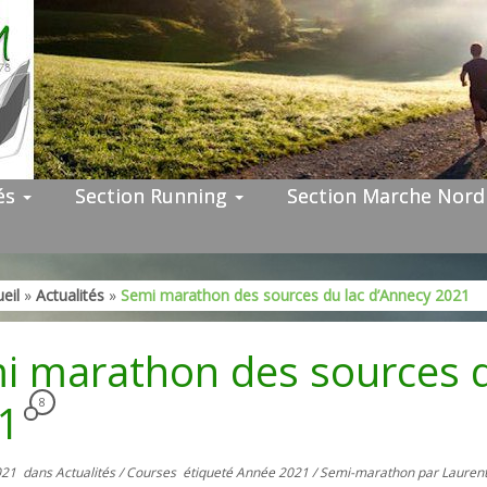
tés
Section Running
Section Marche Nor
eil
»
Actualités
»
Semi marathon des sources du lac d’Annecy 2021
i marathon des sources d
21
8
021
dans
Actualités
/
Courses
étiqueté
Année 2021
/
Semi-marathon
par
Laurent