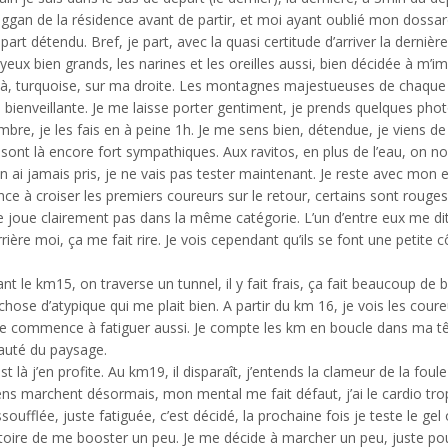
oggan de la résidence avant de partir, et moi ayant oublié mon dossa
t détendu. Bref, je part, avec la quasi certitude d’arriver la dernière,
 yeux bien grands, les narines et les oreilles aussi, bien décidée à m’
 là, turquoise, sur ma droite. Les montagnes majestueuses de chaque 
 bienveillante. Je me laisse porter gentiment, je prends quelques p
bre, je les fais en à peine 1h. Je me sens bien, détendue, je viens d
sont là encore fort sympathiques. Aux ravitos, en plus de l’eau, on nou
en ai jamais pris, je ne vais pas tester maintenant. Je reste avec mon 
e à croiser les premiers coureurs sur le retour, certains sont rouges,
e joue clairement pas dans la même catégorie. L’un d’entre eux me dit
ère moi, ça me fait rire. Je vois cependant qu’ils se font une petite cô
nt le km15, on traverse un tunnel, il y fait frais, ça fait beaucoup d
chose d’atypique qui me plait bien. A partir du km 16, je vois les co
e commence à fatiguer aussi. Je compte les km en boucle dans ma tête
auté du paysage.
est là j’en profite. Au km19, il disparaît, j’entends la clameur de la foule 
ns marchent désormais, mon mental me fait défaut, j’ai le cardio trop
ssoufflée, juste fatiguée, c’est décidé, la prochaine fois je teste le 
stoire de me booster un peu. Je me décide à marcher un peu, juste pour