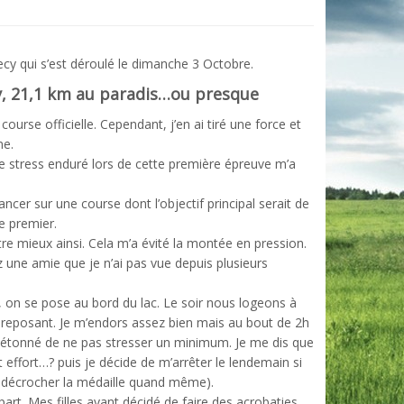
necy qui s’est déroulé le dimanche 3 Octobre.
y, 21,1 km au paradis…ou presque
urse officielle. Cependant, j’en ai tiré une force et
ne.
Le stress enduré lors de cette première épreuve m’a
ncer sur une course dont l’objectif principal serait de
e premier.
être mieux ainsi. Cela m’a évité la montée en pression.
ez une amie que je n’ai pas vue depuis plusieurs
u, on se pose au bord du lac. Le soir nous logeons à
 reposant. Je m’endors assez bien mais au bout de 2h
rait étonné de ne pas stresser un minimum. Je me dis que
t effort…? puis je décide de m’arrêter le lendemain si
ien décrocher la médaille quand même).
part. Mes filles ayant décidé de faire des acrobaties