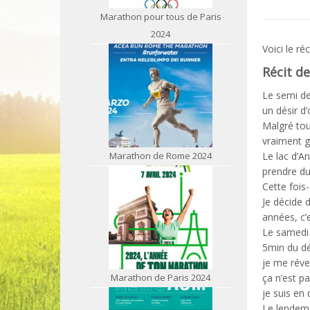
Marathon pour tous de Paris
2024
Voici le r
Récit de
Le semi de
un désir 
Malgré tou
vraiment g
Marathon de Rome 2024
Le lac d’A
prendre du
Cette fois-
Je décide d
années, c’e
Le samedi 
5min du dé
je me révei
Marathon de Paris 2024
ça n’est pa
je suis en
Le lendema