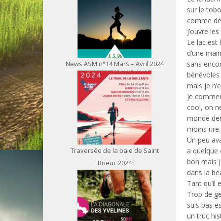
sur le tob
comme dépar
j’ouvre les
Le lac est
d’une main
News ASM n°14 Mars – Avril 2024
sans encom
bénévoles 
mais je n’
je commenc
cool, on n
monde derri
moins rire.
Un peu ava
Traversée de la baie de Saint
a quelque 
bon mais j
Brieuc 2024
dans la be
Tant qu’il 
Trop de ge
suis pas e
un truc hi