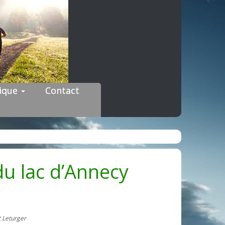
dique
Contact
u lac d’Annecy
 Leturger