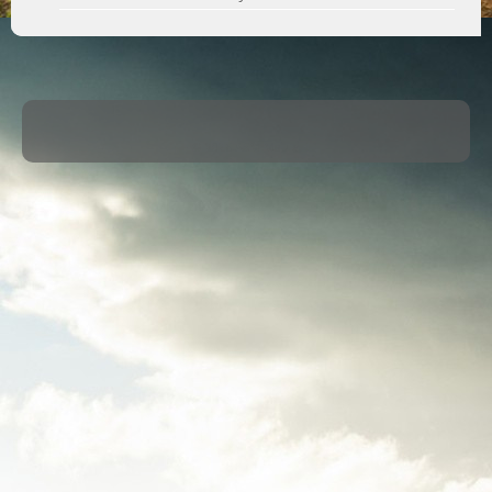
·
© 2026
ASM Maule
·