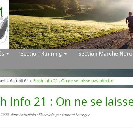
tés
Section Running
Section Marche Nor
eil
»
Actualités
»
Flash Info 21 : On ne se laisse pas abattre
sh Info 21 : On ne se lais
 2020
dans
Actualités
/
Flash Info
par
Laurent Leturger