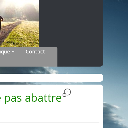
dique
Contact
se pas abattre
3