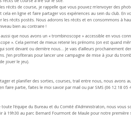
 récits de course à lire sur le site.
es récits de course, je rappelle que vous pouvez m’envoyer des photos
 cela en ligne et faire partager vos expériences au sein du club. En vo
les récits postés. Nous adorons les récits et en consommons à hau
niveau bien au contraire !
e aussi que nous avons un « trombinoscope » accessible en vous conn
ope ». Cela permet de mieux retenir les prénoms (on est quand même
qui sont devant ou derrière nous… Je vais d’ailleurs prochainemen
ns. J’en profiterais pour lancer une campagne de mise à jour du trom
e jouer le jeu).
rtager et planifier des sorties, courses, trail entre nous, nous avons
en faire partie, faites le moi savoir par mail ou par SMS (06 12 18 05 
toute l’équipe du Bureau et du Comité d’Administraton, nous vous so
ir à 19h30 au parc Bernard Fourmont de Maule pour notre première 