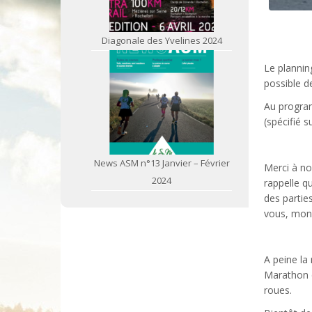
Diagonale des Yvelines 2024
Le plannin
possible d
Au program
(spécifié s
News ASM n°13 Janvier – Février
Merci à no
2024
rappelle q
des partie
vous, mon 
A peine la
Marathon d
roues.