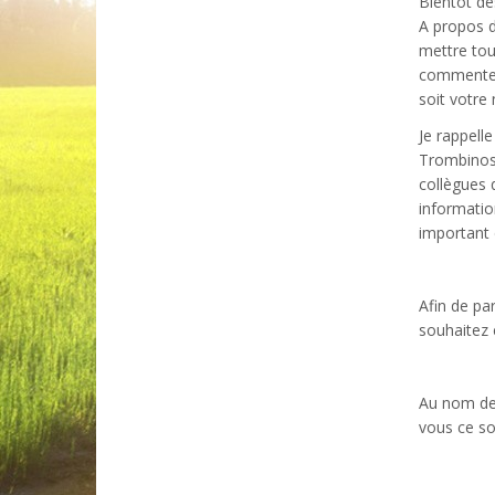
Bientôt des
A propos d
mettre tout
commenter 
soit votre 
Je rappell
Trombinosc
collègues 
informatio
important d
Afin de pa
souhaitez 
Au nom de 
vous ce so