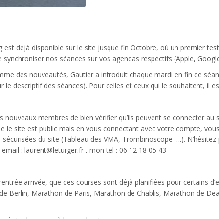
g est déjà disponible sur le site jusque fin Octobre, où un premier test
e synchroniser nos séances sur vos agendas respectifs (Apple, Google
me des nouveautés, Gautier a introduit chaque mardi en fin de séa
ur le descriptif des séances). Pour celles et ceux qui le souhaitent, il 
s nouveaux membres de bien vérifier qu’ils peuvent se connecter au site
ue le site est public mais en vous connectant avec votre compte, vou
s sécurisées du site (Tableau des VMA, Trombinoscope ….). N’hésitez pa
email : laurent@leturger.fr , mon tel : 06 12 18 05 43
 rentrée arrivée, que des courses sont déjà planifiées pour certains d’
e Berlin, Marathon de Paris, Marathon de Chablis, Marathon de Dea