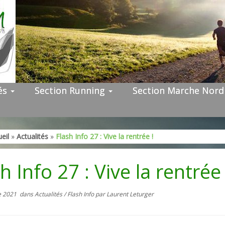
tés
Section Running
Section Marche Nor
eil
»
Actualités
»
Flash Info 27 : Vive la rentrée !
h Info 27 : Vive la rentrée 
e 2021
dans
Actualités
/
Flash Info
par
Laurent Leturger